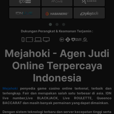
Dukungan Perangkat & Keamanan Terjamin :
Mejahoki - Agen Judi
Online Terpercaya
Indonesia
Mejahoki
penyedia game casino online terkenal, terbaik dan
terlengkap. Fair dan merupakan salah satu terbesar di asia. IDN
live number,Live BLACKJACK, Live ROULETTE, Queenco
BACCARAT dan masih banyak permainan yang dapat dimainkan.
Dengan sistem teknologi terbaru dan server kecepatan tinggi serta