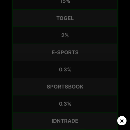
15%
TOGEL
2%
E-SPORTS
0.3%
SPORTSBOOK
0.3%
×
IDNTRADE