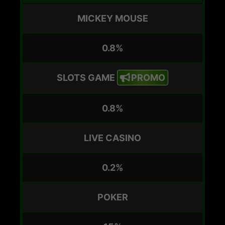
MICKEY MOUSE
0.8%
SLOTS GAME
PROMO
0.8%
LIVE CASINO
0.2%
POKER