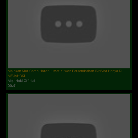
Mainkan Slot Game Horor Jumat Kliwon Persembahan IDNSlot Hanya Di
MEJAHOKI
MejaHoki Official
00:41