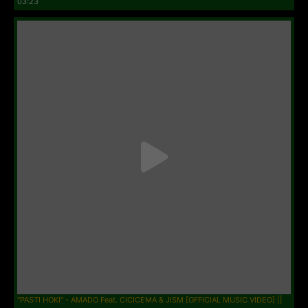
03:23
"PASTI HOKI" - AMADO Feat. CICICEMA & JISM [OFFICIAL MUSIC VIDEO] ||