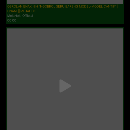
OBROLAN ENAK NIH "NGOBROL SERU BARENG MODEL-MODEL CANTIK" |
ONANI ||MEJAHOKI
MejaHoki Official
00:00