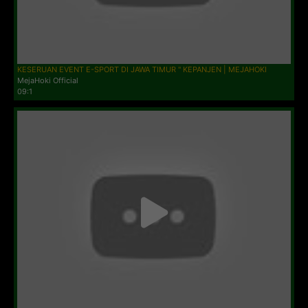
KESERUAN EVENT E-SPORT DI JAWA TIMUR " KEPANJEN | MEJAHOKI
MejaHoki Official
09:1