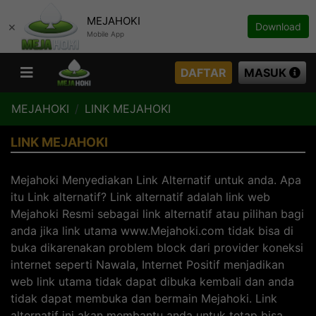
MEJAHOKI
×
Download
Mobile App
DAFTAR
MASUK
MEJAHOKI
LINK MEJAHOKI
LINK MEJAHOKI
Mejahoki Menyediakan Link Alternatif untuk anda. Apa
itu Link alternatif? Link alternatif adalah link web
Mejahoki Resmi sebagai link alternatif atau pilihan bagi
anda jika link utama www.Mejahoki.com tidak bisa di
buka dikarenakan problem block dari provider koneksi
internet seperti Nawala, Internet Positif menjadikan
web link utama tidak dapat dibuka kembali dan anda
tidak dapat membuka dan bermain Mejahoki. Link
alternatif ini akan membantu anda untuk tetap bisa