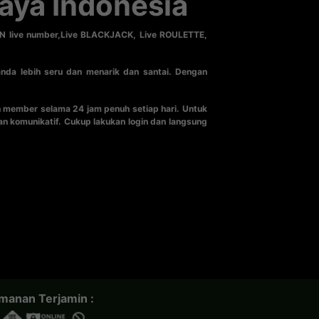
aya Indonesia
 IDN live number,Live BLACKJACK, Live ROULETTE,
anda lebih seru dan menarik dan santai. Dengan
 member selama 24 jam penuh setiap hari. Untuk
 komunikatif. Cukup lakukan login dan langsung
manan Terjamin :