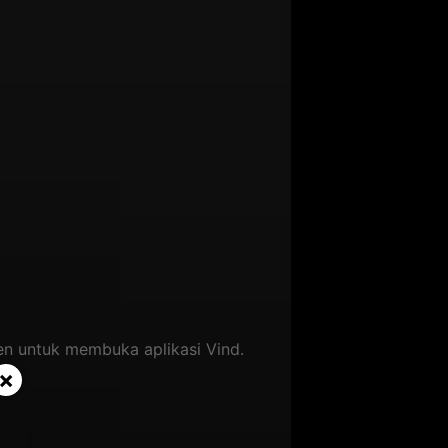
pen untuk membuka aplikasi Vind.
×