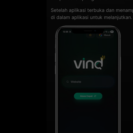
Setelah aplikasi terbuka dan menamp
di dalam aplikasi untuk melanjutkan.