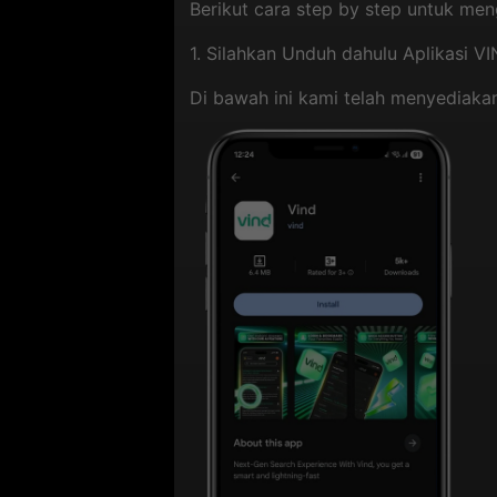
Berikut cara step by step untuk me
1. Silahkan Unduh dahulu Aplikasi V
Di bawah ini kami telah menyediakan