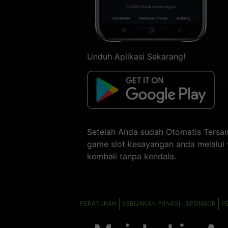
Unduh Aplikasi Sekarang!
Setelah Anda sudah Otomatis Tersa
game slot kesayangan anda melalui
kembali tanpa kendala.
PERATURAN
KEBIJAKAN PRIVASI
SPONSOR
P