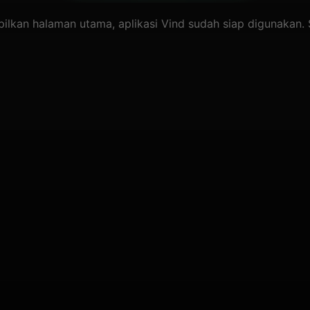
ilkan halaman utama, aplikasi Vind sudah siap digunakan. S