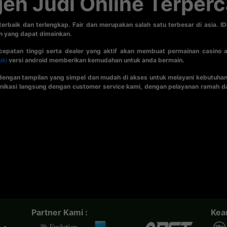
gen Judi Online Terperc
terbaik dan terlengkap. Fair dan merupakan salah satu terbesar di asia.
 yang dapat dimainkan.
cepatan tinggi serta dealer yang aktif akan membuat permainan casino 
oki
versi android memberikan kemudahan untuk anda bermain.
dengan tampilan yang simpel dan mudah di akses untuk melayani kebutuhan
ikasi langsung dengan customer service kami, dengan pelayanan ramah dan
Partner Kami :
Kea