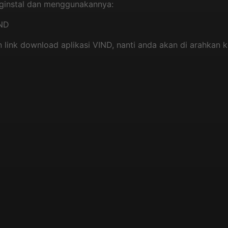
nginstal dan menggunakannya:
IND
 link download aplikasi VIND, nanti anda akan di arahkan 